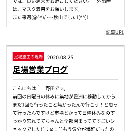
では、良い週末をお過ごしください。 外出時
は、マスク着用をお願いします。
また来週(@^^)/~~~秋山でした!(^^)!
記事URL
2020.08.25
足場施工の現場
足場営業ブログ
こんにちは＾＾野田です。
前回の日曜日の休みに築地が豊洲に移動してから
まだ1回も行ったこと無かったんで行こう！と思っ
て行ったんですけど市場とかって日曜休みなのす
っかり忘れててちゃんと全部閉まっててすごいシ
ョックでした(´；ω；`)もう気分が海鮮だったの