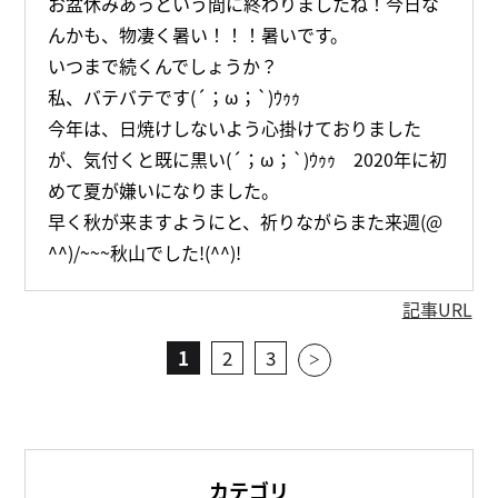
お盆休みあっという間に終わりましたね！今日な
んかも、物凄く暑い！！！暑いです。
いつまで続くんでしょうか？
私、バテバテです(´；ω；`)ｳｩｩ
今年は、日焼けしないよう心掛けておりました
が、気付くと既に黒い(´；ω；`)ｳｩｩ 2020年に初
めて夏が嫌いになりました。
早く秋が来ますようにと、祈りながらまた来週(@
^^)/~~~秋山でした!(^^)!
記事URL
1
2
3
>
カテゴリ