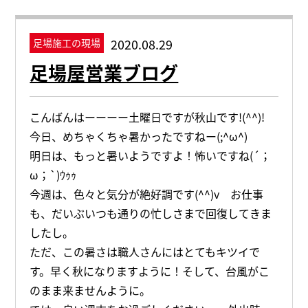
2020.08.29
足場施工の現場
足場屋営業ブログ
こんばんはーーーー土曜日ですが秋山です!(^^)!
今日、めちゃくちゃ暑かったですねー(;^ω^)
明日は、もっと暑いようですよ！怖いですね(´；
ω；`)ｳｩｩ
今週は、色々と気分が絶好調です(^^)v お仕事
も、だいぶいつも通りの忙しさまで回復してきま
したし。
ただ、この暑さは職人さんにはとてもキツイで
す。早く秋になりますように！そして、台風がこ
のまま来ませんように。