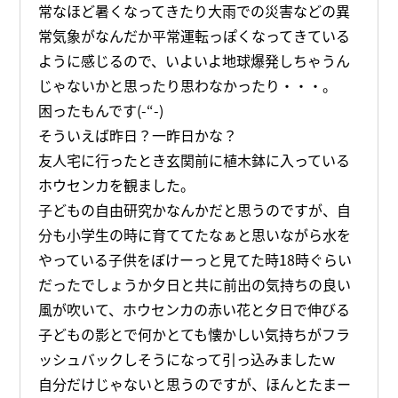
常なほど暑くなってきたり大雨での災害などの異
常気象がなんだか平常運転っぽくなってきている
ように感じるので、いよいよ地球爆発しちゃうん
じゃないかと思ったり思わなかったり・・・。
困ったもんです(-“-)
そういえば昨日？一昨日かな？
友人宅に行ったとき玄関前に植木鉢に入っている
ホウセンカを観ました。
子どもの自由研究かなんかだと思うのですが、自
分も小学生の時に育ててたなぁと思いながら水を
やっている子供をぼけーっと見てた時18時ぐらい
だったでしょうか夕日と共に前出の気持ちの良い
風が吹いて、ホウセンカの赤い花と夕日で伸びる
子どもの影とで何かとても懐かしい気持ちがフラ
ッシュバックしそうになって引っ込みましたｗ
自分だけじゃないと思うのですが、ほんとたまー