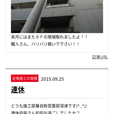
来月にはまた８Ｆの現場取れましたよ！！
職人さん、バリバリ稼いで下さい！！
記事URL
2015.09.25
足場施工の現場
連休
どうも施工部兼自称営業部深津です(^_^;)
連休中皆さん如何お過ごしでしたか？