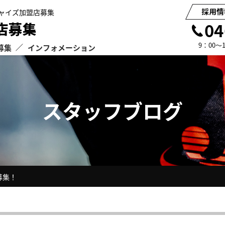
ャイズ加盟店募集
04
9：00
募集
インフォメーション
ご面談申込み・お問い合わせ
フランチャイズモデル
会社概要
フランチャイズ加盟までの
ジャパンステップの足場施
お知らせ
スタッフブログ
募集！