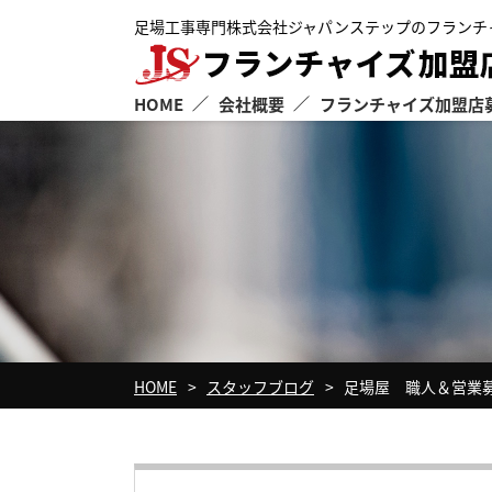
足場工事専門株式会社ジャパンステップのフランチ
HOME
会社概要
フランチャイズ加盟店
フランチャイズ本部経営理念
JSが支援する5つの要素
よくある質問
HOME
スタッフブログ
足場屋 職人＆営業