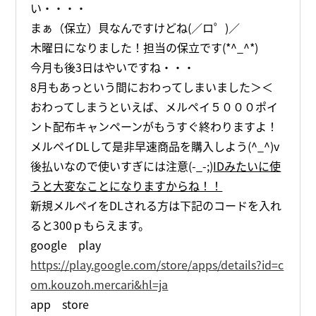
い・・・・
まぁ（保立）貝なんですけどね(／ロ゜)／
木曜日になりました！担当の保立です(*^_^*)
今月も後3日はやいですね・・・
8月もあっという間におわってしまいました＞＜
おわってしまうといえば、メルペイ５０００ポイ
ント配布キャンペーンがもうすぐ終わりますよ！
メルペイDLして是非早速商品を購入しよう(^_^)v
後払いなので使いすぎには注意(-_-;)
IDみたいに使
うと大変なことになりますからね！！
新規メルペイをDLされる方は下記のコードを入れ
ると300ｐもらえます。
google play
https://play.google.com/store/apps/details?id=c
om.kouzoh.mercari&hl=ja
app store