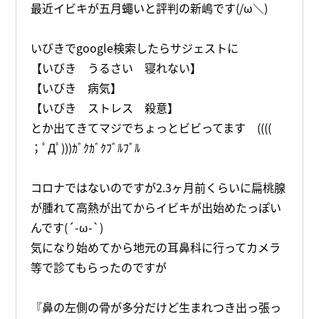
最近イビキが五月蠅いと評判の新嶋です(/ω＼)
いびきでgoogle検索したらサジェストに
【いびき うるさい 寝れない】
【いびき 病気】
【いびき ストレス 殺意】
とか出てきてマジでちょっとビビってます ((((
；ﾟДﾟ)))ｶﾞｸｶﾞｸﾌﾞﾙﾌﾞﾙ
コロナではないのですが2.3ヶ月前くらいに扁桃腺
が腫れて高熱が出てからイビキが出始めたっぽい
んです(´-ω-`)
気になり始めてから地元の耳鼻科に行ってカメラ
等で診てもらったのですが
『鼻の左側の骨が多分だけど生まれつき出っ張っ