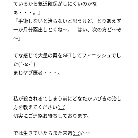
ているから気道確保がしにくいのかな
ぁ・・・。』
『手術しないと治らないと思うけど、とりあえず
一か月分薬出しとくね～。 はい、次の方ど～ぞ
～』
てな感じで大量の薬をGETしてフィニッシュでし
た(´-ω-`)
まじヤブ医者・・・。
私が殺されるてしまう前にどなたかいびきの治し
方を教えてください(;_;)
切実にご連絡お待ちしております。
では生きていたらまた来週(;_;)/~~~