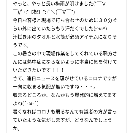
やっと、やっと長い梅雨が明けました(*￣∇
￣)/ﾟ･:*【祝】*:･ﾟ＼(￣∇￣*)
今日お客様と現場で打ち合わせのために３０分ぐ
らい外に出ていたらもう汗だくでした(;^ω^)
汗拭き用のタオルと水筒が必須アイテムになりそ
うです。
この暑さの中で現場作業をしてくれている職方さ
んには熱中症にならないように本当に気を付けて
いただきたいです！！！
さて、連日ニュースを騒がせているコロナですが
一向に収まる気配が無いですね・・・。
収まるどころか、なんかもう爆発的に増えてます
よね(´-ω-`)
暑くなればコロナも弱るなんて有識者の方が言っ
ていたような気がしますが、どうなんでしょう
か。