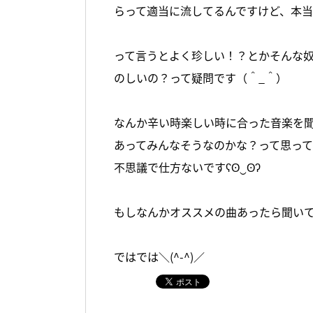
らって適当に流してるんですけど、本
って言うとよく珍しい！？とかそんな
のしいの？って疑問です（＾_＾）
なんか辛い時楽しい時に合った音楽を
あってみんなそうなのかな？って思っ
不思議で仕方ないですʕʘ‿ʘʔ
もしなんかオススメの曲あったら聞い
ではでは＼(^-^)／