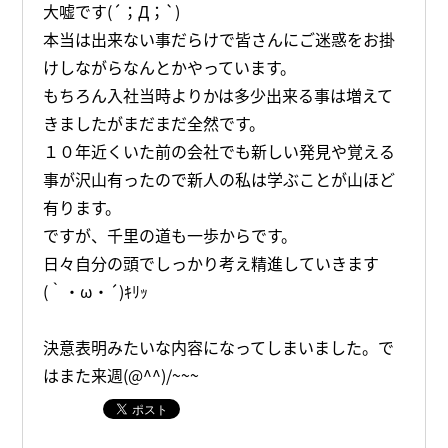
大嘘です(´；Д；`)
本当は出来ない事だらけで皆さんにご迷惑をお掛
けしながらなんとかやっています。
もちろん入社当時よりかは多少出来る事は増えて
きましたがまだまだ全然です。
１０年近くいた前の会社でも新しい発見や覚える
事が沢山有ったので新人の私は学ぶことが山ほど
有ります。
ですが、千里の道も一歩からです。
日々自分の頭でしっかり考え精進していきます
(｀・ω・´)ｷﾘｯ
決意表明みたいな内容になってしまいました。で
はまた来週(@^^)/~~~